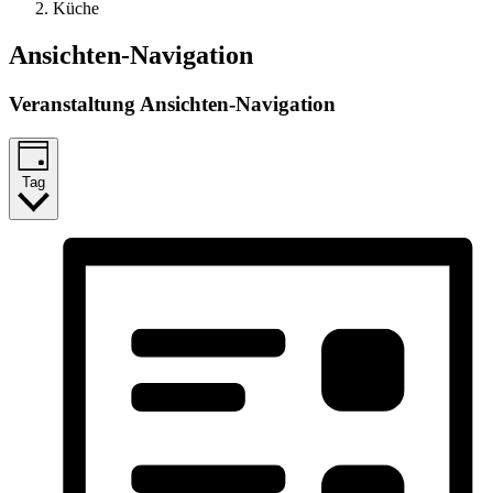
Küche
Veranstaltungen
Ansichten-Navigation
für
Veranstaltung Ansichten-Navigation
09.05.26
Tag