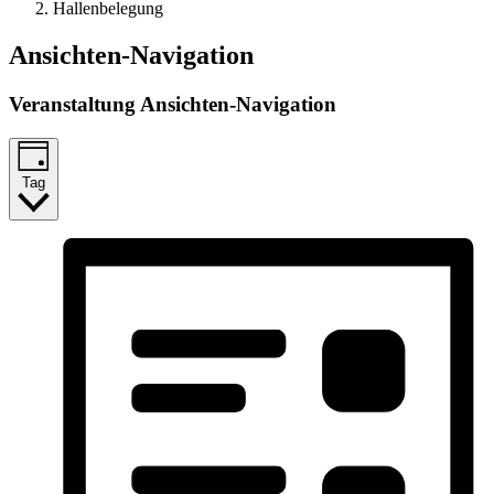
Hallenbelegung
Veranstaltungen
Ansichten-Navigation
für
Veranstaltung Ansichten-Navigation
17.06.26
Tag