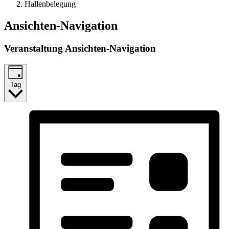
Hallenbelegung
Veranstaltungen
Ansichten-Navigation
für
Veranstaltung Ansichten-Navigation
18.07.26
Tag