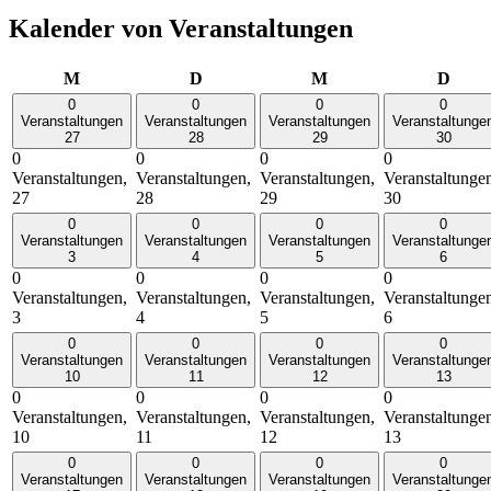
Kalender von Veranstaltungen
Montag
Dienstag
Mittwoch
Donn
M
D
M
D
0
0
0
0
Veranstaltungen
Veranstaltungen
Veranstaltungen
Veranstaltunge
27
28
29
30
0
0
0
0
Veranstaltungen,
Veranstaltungen,
Veranstaltungen,
Veranstaltunge
27
28
29
30
0
0
0
0
Veranstaltungen
Veranstaltungen
Veranstaltungen
Veranstaltunge
3
4
5
6
0
0
0
0
Veranstaltungen,
Veranstaltungen,
Veranstaltungen,
Veranstaltunge
3
4
5
6
0
0
0
0
Veranstaltungen
Veranstaltungen
Veranstaltungen
Veranstaltunge
10
11
12
13
0
0
0
0
Veranstaltungen,
Veranstaltungen,
Veranstaltungen,
Veranstaltunge
10
11
12
13
0
0
0
0
Veranstaltungen
Veranstaltungen
Veranstaltungen
Veranstaltunge