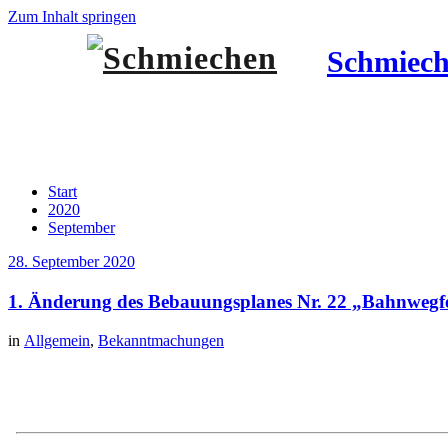
Zum Inhalt springen
Schmiec
Archiv 28. September 2020
Start
2020
September
28. September 2020
1. Änderung des Bebauungsplanes Nr. 22 „Bahnwegfe
in
Allgemein
,
Bekanntmachungen