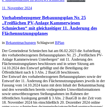
4. Änderungssatzung zur BGS-EWS Schmiechen
Herunterladen
11. November 2024
Vorhabenbezogener Bebauungsplan Nr. 25
„Freiflächen PV-Anlage Kammerwiesen
Schmiechen“ mit gleichzeitiger 11. Änderung des
Flächennutzungsplanes
in
Bekanntmachungen
Schlagwort
BPlan
Der Gemeinderat Schmiechen hat am 06.02.2023 die Aufstellung
des vorhabenbezogenen Bebauungsplanes Nr. 25 „Freiflächen PV-
Anlage Kammerwiesen Unterbergen“ mit 11. Änderung des
Flächennutzungsplanes beschlossen und in seiner Sitzung am
14.10.2024 den Entwurf gebilligt und die Beteiligung der
Öffentlichkeit nach § 3 Abs. 2 BauGB beschlossen.
Der Entwurf des vorhabenbezogenen Bebauungsplanes sowie der
Entwurf der 11. Änderung des Flächennutzungsplanes jeweils in der
Fassung vom 14.10.2024 kann mit dem Inhalt der Bekanntmachung
und den wesentlichen bereits vorliegenden Umweltinformationen
sowie umweltbezogenen Stellungnahmen im Rahmen der
öffentlichen Auslegung gemäß § 3 Abs. 2 BauGB in der Zeit vom
18. November 2024 bis einschließlich 20. Dezember 2024 online
unter www.schmiechen.de/gemeinde/ortsrecht/bekanntmachungen/