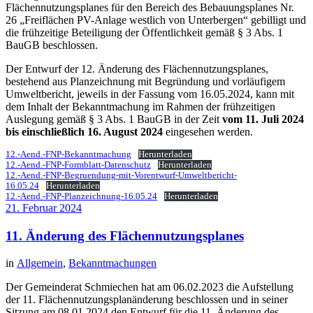
Flächennutzungsplanes für den Bereich des Bebauungsplanes Nr.
26 „Freiflächen PV-Anlage westlich von Unterbergen“ gebilligt und
die frühzeitige Beteiligung der Öffentlichkeit gemäß § 3 Abs. 1
BauGB beschlossen.
Der Entwurf der 12. Änderung des Flächennutzungsplanes,
bestehend aus Planzeichnung mit Begründung und vorläufigem
Umweltbericht, jeweils in der Fassung vom 16.05.2024, kann mit
dem Inhalt der Bekanntmachung im Rahmen der frühzeitigen
Auslegung gemäß § 3 Abs. 1 BauGB in der Zeit
vom 11. Juli 2024
bis einschließlich 16. August 2024
eingesehen werden.
12.-Aend.-FNP-Bekanntmachung
Herunterladen
12.-Aend.-FNP-Formblatt-Datenschutz
Herunterladen
12.-Aend.-FNP-Begruendung-mit-Vorentwurf-Umweltbericht-
16.05.24
Herunterladen
12.-Aend.-FNP-Planzeichnung-16.05.24
Herunterladen
21. Februar 2024
11. Änderung des Flächennutzungsplanes
in
Allgemein
,
Bekanntmachungen
Der Gemeinderat Schmiechen hat am 06.02.2023 die Aufstellung
der 11. Flächennutzungsplanänderung beschlossen und in seiner
Sitzung am 08.01.2024 den Entwurf für die 11. Änderung des