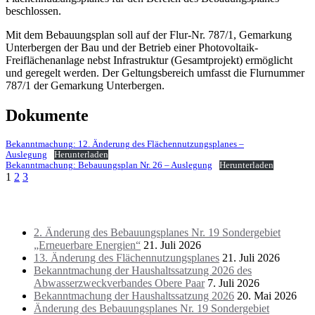
beschlossen.
Mit dem Bebauungsplan soll auf der Flur-Nr. 787/1, Gemarkung
Unterbergen der Bau und der Betrieb einer Photovoltaik-
Freiflächenanlage nebst Infrastruktur (Gesamtprojekt) ermöglicht
und geregelt werden. Der Geltungsbereich umfasst die Flurnummer
787/1 der Gemarkung Unterbergen.
Dokumente
Bekanntmachung: 12. Änderung des Flächennutzungsplanes –
Auslegung
Herunterladen
Bekanntmachung: Bebauungsplan Nr. 26 – Auslegung
Herunterladen
Seitennummerierung
1
2
3
der
Letze Beiträge
Beiträge
2. Änderung des Bebauungsplanes Nr. 19 Sondergebiet
„Erneuerbare Energien“
21. Juli 2026
13. Änderung des Flächennutzungsplanes
21. Juli 2026
Bekanntmachung der Haushaltssatzung 2026 des
Abwasserzweckverbandes Obere Paar
7. Juli 2026
Bekanntmachung der Haushaltssatzung 2026
20. Mai 2026
Änderung des Bebauungsplanes Nr. 19 Sondergebiet