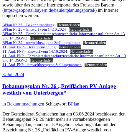
sowie über das zentrale Internetportal des Freistaates Bayern
(
https://geoportal.bayern.de/bauleitplanungsportal/
) im Internet
eingesehen werden.
BPlan Nr. 25 – Bekanntmachung
Herunterladen
BPlan Nr. 25 – Entwurf vom 14.10.2024
Herunterladen
BPlan Nr. 25 – Formblatt datenschutzrechtliche Informationspflichten Art. 13
und 14 DSGVO
Herunterladen
BPlan Nr. 25 – umweltbezogene Stellungnahmen
Herunterladen
11. Änd. FNP – Bekanntmachung
Herunterladen
11. Änd. FNP – Entwurf vom 14.10.2024
Herunterladen
11. Änd. FNP – Formblatt datenschutzrechtliche Informationspflichten Art. 13
und 14 DSGVO
Herunterladen
11. Änd. FNP – umweltbezogene Stellungnahmen
Herunterladen
8. Juli 2024
Bebauungsplan Nr. 26 „Freiflächen PV-Anlage
westlich von Unterbergen“
in
Bekanntmachungen
Schlagwort
BPlan
Der Gemeinderat Schmiechen hat am 03.06.2024 beschlossen den
Bebauungsplan Nr. 26 nicht mehr als vorhabenbezogenen
Bebauungsplan, sondern als Angebotsbebauungsplan mit der
Bezeichnung Nr. 26 „Freiflächen PV-Anlage westlich von