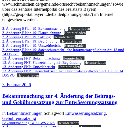
www.schmiechen.de/gemeinde/ortsrecht/bekanntmachungen/ sowie
über das zentrale Internetportal des Freistaats Bayern
(https://geoportal.bayern.de/bauleitplanungsportal/) im Internet
eingesehen werden.
2. Änderung BPlan 19: Bekanntmachung
Herunterladen
2. Änderung BPlan 19: Planzeichnung
Herunterladen
2. Änderung BPlan 19: Satzung
Herunterladen
2. Änderung BPlan 19: Begründung
Herunterladen
2. Änderung BPlan 19: Umweltbericht
Herunterladen
2. Änderung BPlan 19: datenschutzrechtliche Informationspflichten Art. 13 und
14 DSGVO
Herunterladen
13. Änderung FNP: Bekanntmachung
Herunterladen
13. Änderung FNP: Planzeichnung mit Begründung
Herunterladen
13. Änderung FNP: Umweltbericht
Herunterladen
13. Änderung FNP: datenschutzrechtliche Informationspflichten Art. 13 und 14
DSGVO
Herunterladen
3. Februar 2026
Bekanntmachung zur 4. Änderung der Beitrags-
und Gebührensatzung zur Entwässerungssatzung
in
Bekanntmachungen
Schlagwort
Entwässerungssatzung
,
Gebührennsatzung
Bekanntmachung BGS EWS 2025
Herunterladen