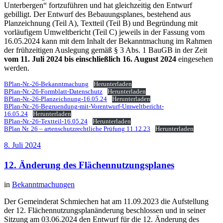
Unterbergen“ fortzuführen und hat gleichzeitig den Entwurf
gebilligt. Der Entwurf des Bebauungsplanes, bestehend aus
Planzeichnung (Teil A), Textteil (Teil B) und Begründung mit
vorläufigem Umweltbericht (Teil C) jeweils in der Fassung vom
16.05.2024 kann mit dem Inhalt der Bekanntmachung im Rahmen
der frühzeitigen Auslegung gemäß § 3 Abs. 1 BauGB in der Zeit
vom 11. Juli 2024 bis einschließlich 16. August 2024
eingesehen
werden.
BPlan-Nr.-26-Bekanntmachung
Herunterladen
BPlan-Nr.-26-Formblatt-Datenschutz
Herunterladen
BPlan-Nr.-26-Planzeichnung-16.05.24
Herunterladen
BPlan-Nr.-26-Begruendung-mit-Vorentwurf-Umweltbericht-
16.05.24
Herunterladen
BPlan-Nr.-26-Textteil-16.05.24
Herunterladen
BPlan Nr. 26 – artenschutzrechtliche Prüfung 11.12.23
Herunterladen
8. Juli 2024
12. Änderung des Flächennutzungsplanes
in
Bekanntmachungen
Der Gemeinderat Schmiechen hat am 11.09.2023 die Aufstellung
der 12. Flächennutzungsplanänderung beschlossen und in seiner
Sitzung am 03.06.2024 den Entwurf für die 12. Änderung des